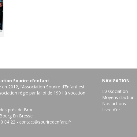
ation Sourire d'enfant
NAVIGATION
en 2012, l’Association Sourire d’Enfant est
L’association
ociation régie par la loi de 1901 à vocation
Moyens d’action
.
Nos actions
 des prés de Brou
Livre d’or
Bourg En Bresse ‎
30 84 22
-
contact@souriredenfant.fr