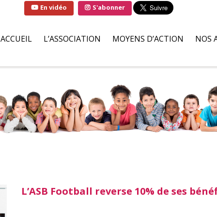
En vidéo
S'abonner
ACCUEIL
L’ASSOCIATION
MOYENS D’ACTION
NOS 
QUI SOMMES-NOUS ?
SOLUTIONS
FAMI
LA MARRAINE DE
PARTENAIRES BÉNÉVOLES
HÔPI
L’ASSOCIATION
ILS S’ENGAGENT POUR NOU
ASSO
LIVRE D’OR
DEMANDES D’AIDES
L’ASB Football reverse 10% de ses bénéf