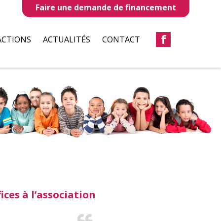
Faire une demande de financement
f
ACTIONS
ACTUALITÉS
CONTACT
LLES
REVUES DE PRESSE
TAUX
BULLETIN D’INFORMATION
S
CIATIONS
ices à l’association