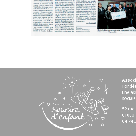
Associ
Fondée 
une ass
sociale
52 rue
01000 
04 74 