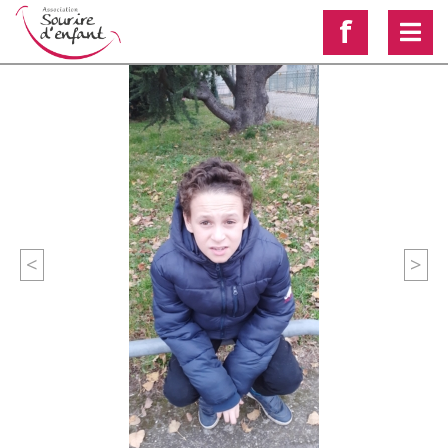
f
<
>