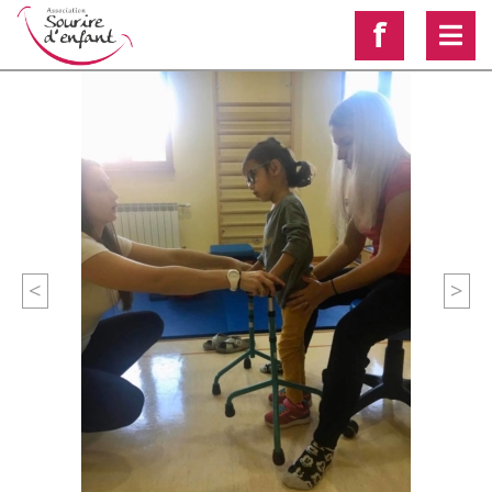
f
<
>