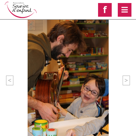
f
<
>