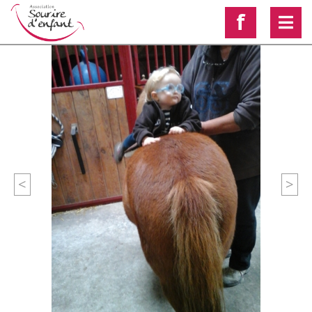
f
<
>