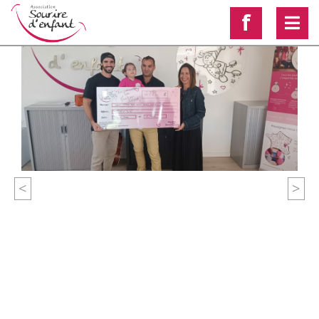
f
<
>