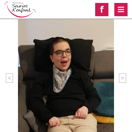
f
<
>