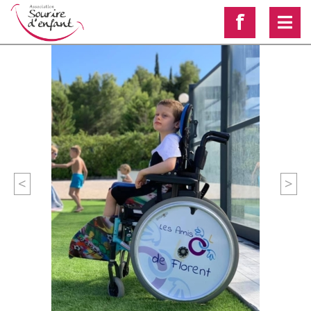
f
<
>