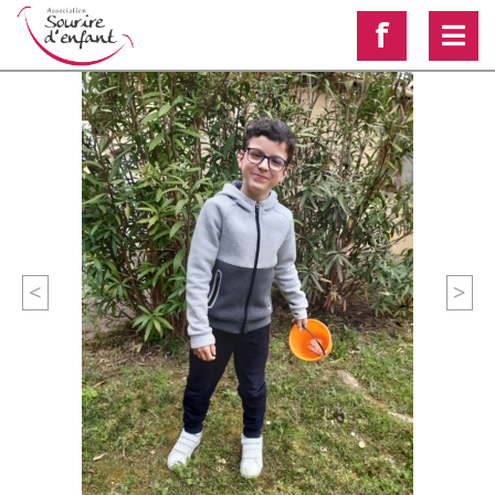
f
<
>