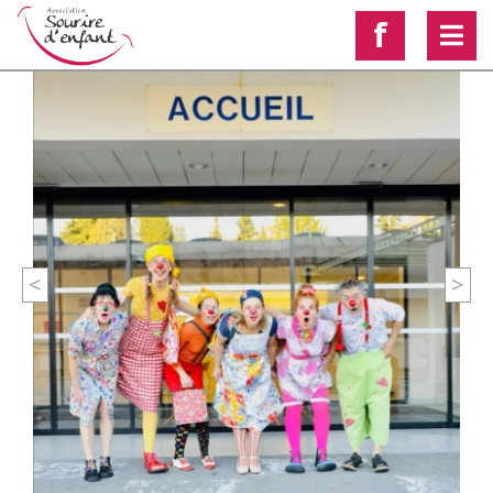
f
<
>