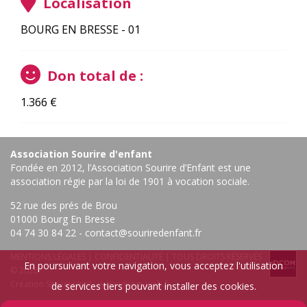
Localisation
BOURG EN BRESSE - 01
Don total de :
1.366
€
Association Sourire d'enfant
Fondée en 2012, l’Association Sourire d’Enfant est une
association régie par la loi de 1901 à vocation sociale.
52 rue des prés de Brou
01000 Bourg En Bresse ‎
04 74 30 84 22
-
contact@souriredenfant.fr
MENTIONS LÉGALES
|
CONFIDENTIALITÉ
| TOUS DROITS RÉSERVÉS
En poursuivant votre navigation, vous acceptez l'utilisation
© 2026
Création Site Internet :
www.idcom-web.fr
de services tiers pouvant installer des cookies.
Confidentialité
-
Gérer les cookies