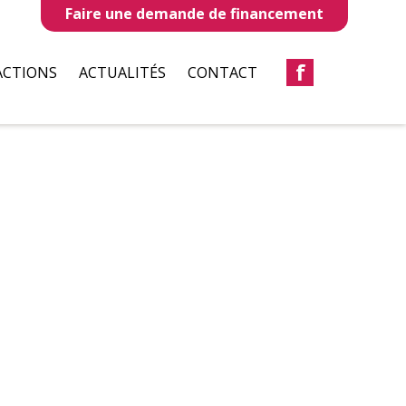
Faire une demande de financement
f
ACTIONS
ACTUALITÉS
CONTACT
LLES
REVUES DE PRESSE
TAUX
BULLETIN D’INFORMATION
S
CIATIONS