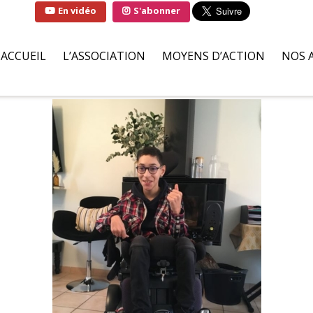
En vidéo
S'abonner
ACCUEIL
L’ASSOCIATION
MOYENS D’ACTION
NOS 
QUI SOMMES-NOUS ?
SOLUTIONS
FAMI
LA MARRAINE DE
PARTENAIRES BÉNÉVOLES
HÔPI
L’ASSOCIATION
ILS S’ENGAGENT POUR NOU
ASSO
LIVRE D’OR
DEMANDES D’AIDES