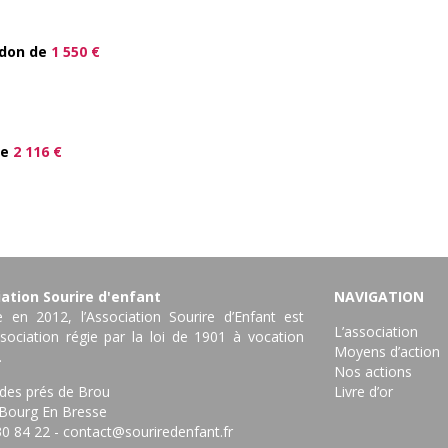
 don de
1 550 €
de
2 116 €
ation Sourire d'enfant
NAVIGATION
 en 2012, l’Association Sourire d’Enfant est
L’association
sociation régie par la loi de 1901 à vocation
Moyens d’action
.
Nos actions
 des prés de Brou
Livre d’or
Bourg En Bresse ‎
30 84 22
-
contact@souriredenfant.fr