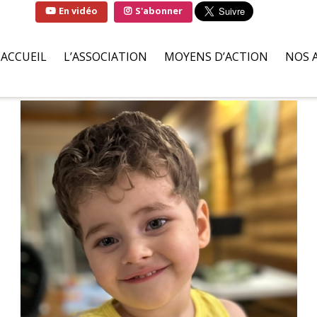
En vidéo
S'abonner
ACCUEIL
L’ASSOCIATION
MOYENS D’ACTION
NOS 
QUI SOMMES-NOUS ?
SOLUTIONS
FAMI
LA MARRAINE DE
PARTENAIRES BÉNÉVOLES
HÔPI
L’ASSOCIATION
ILS S’ENGAGENT POUR NOU
ASSO
LIVRE D’OR
DEMANDES D’AIDES