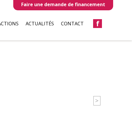
Faire une demande de financement
f
ACTIONS
ACTUALITÉS
CONTACT
LLES
REVUES DE PRESSE
TAUX
BULLETIN D’INFORMATION
S
CIATIONS
>