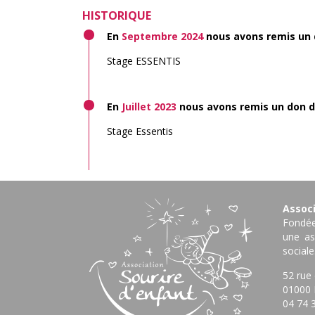
HISTORIQUE
En
Septembre 2024
nous avons remis un
Stage ESSENTIS
En
Juillet 2023
nous avons remis un don 
Stage Essentis
Associ
Fondée
une as
sociale
52 rue
01000 
04 74 