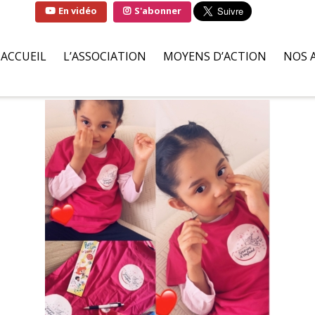
En vidéo
S'abonner
ACCUEIL
L’ASSOCIATION
MOYENS D’ACTION
NOS 
QUI SOMMES-NOUS ?
SOLUTIONS
FAMI
LA MARRAINE DE
PARTENAIRES BÉNÉVOLES
HÔPI
L’ASSOCIATION
ILS S’ENGAGENT POUR NOU
ASSO
LIVRE D’OR
DEMANDES D’AIDES