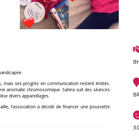
B
yhandicapée.
ts, mais ses progrès en communication restent limités.
 à une anomalie chromosomique. Sahira suit des séances
BR
ilise divers appareillages.
ille, l’association a décidé de financer une poussette
3.