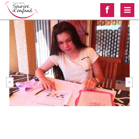
f
<
>