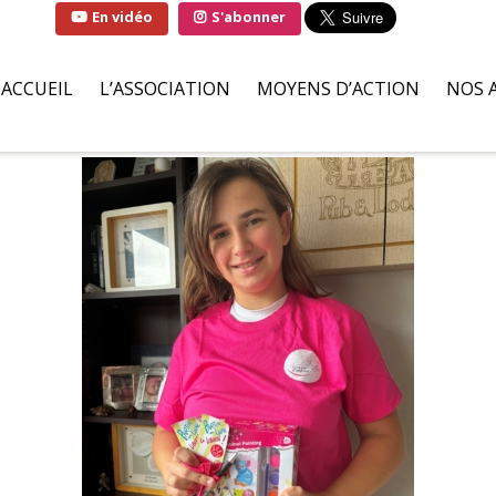
En vidéo
S'abonner
ACCUEIL
L’ASSOCIATION
MOYENS D’ACTION
NOS 
QUI SOMMES-NOUS ?
SOLUTIONS
FAMI
LA MARRAINE DE
PARTENAIRES BÉNÉVOLES
HÔPI
L’ASSOCIATION
ILS S’ENGAGENT POUR NOU
ASSO
LIVRE D’OR
DEMANDES D’AIDES