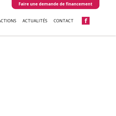
Faire une demande de financement
f
ACTIONS
ACTUALITÉS
CONTACT
LLES
REVUES DE PRESSE
TAUX
BULLETIN D’INFORMATION
S
CIATIONS