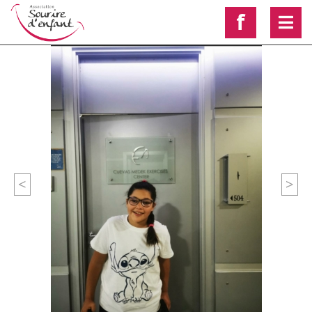
f
<
>