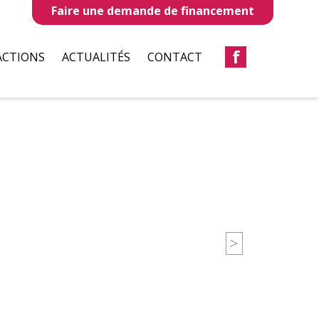
Faire une demande de financement
f
ACTIONS
ACTUALITÉS
CONTACT
LLES
REVUES DE PRESSE
TAUX
BULLETIN D’INFORMATION
S
CIATIONS
>