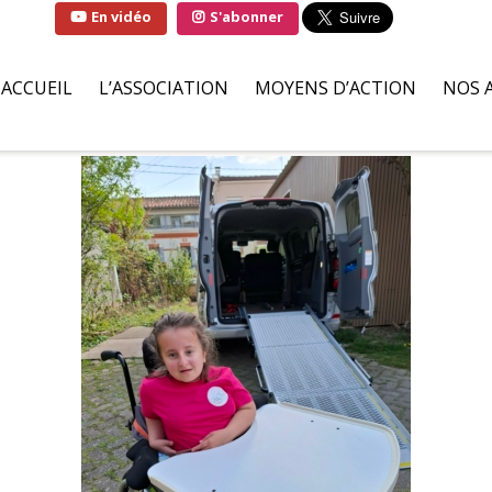
En vidéo
S'abonner
ACCUEIL
L’ASSOCIATION
MOYENS D’ACTION
NOS 
QUI SOMMES-NOUS ?
SOLUTIONS
FAMI
LA MARRAINE DE
PARTENAIRES BÉNÉVOLES
HÔPI
L’ASSOCIATION
ILS S’ENGAGENT POUR NOU
ASSO
LIVRE D’OR
DEMANDES D’AIDES