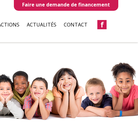
Faire une demande de financement
f
ACTIONS
ACTUALITÉS
CONTACT
LLES
REVUES DE PRESSE
TAUX
BULLETIN D’INFORMATION
S
CIATIONS