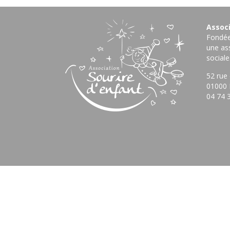
Associ
Fondée 
une ass
sociale
52 rue
01000 
04 74 