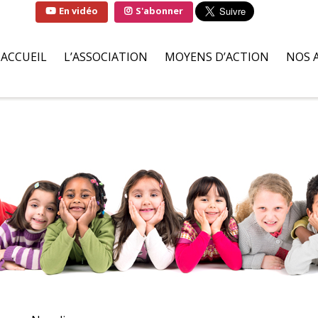
En vidéo
S'abonner
ACCUEIL
L’ASSOCIATION
MOYENS D’ACTION
NOS 
QUI SOMMES-NOUS ?
SOLUTIONS
FAMI
LA MARRAINE DE
PARTENAIRES BÉNÉVOLES
HÔPI
L’ASSOCIATION
ILS S’ENGAGENT POUR NOU
ASSO
LIVRE D’OR
DEMANDES D’AIDES