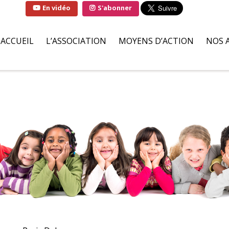
En vidéo
S'abonner
ACCUEIL
L’ASSOCIATION
MOYENS D’ACTION
NOS 
QUI SOMMES-NOUS ?
SOLUTIONS
FAMI
LA MARRAINE DE
PARTENAIRES BÉNÉVOLES
HÔPI
L’ASSOCIATION
ILS S’ENGAGENT POUR NOU
ASSO
LIVRE D’OR
DEMANDES D’AIDES