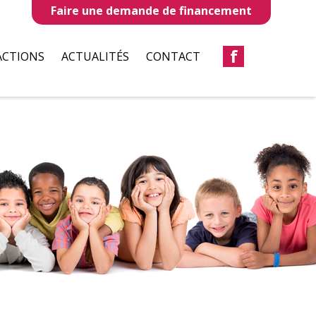
Faire une demande de financement
f
ACTIONS
ACTUALITÉS
CONTACT
LLES
REVUES DE PRESSE
TAUX
BULLETIN D’INFORMATION
S
CIATIONS