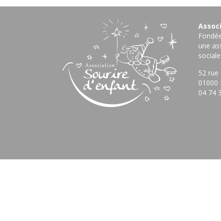
Associ
Fondée 
une ass
sociale
52 rue
01000 
04 74 