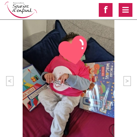
f
<
>