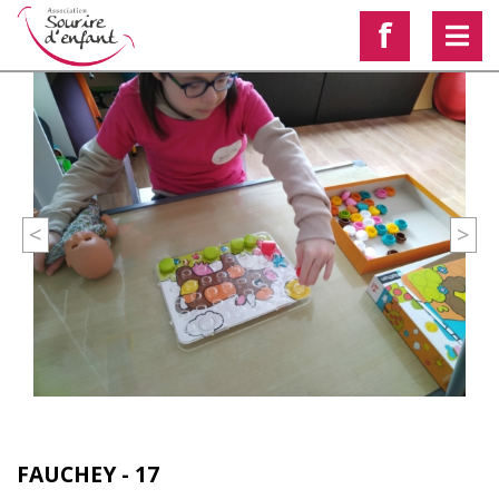
f
<
>
FAUCHEY - 17