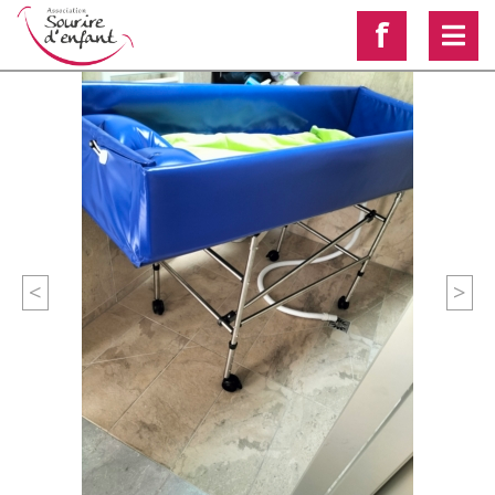
f
<
>