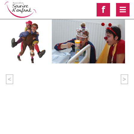
f
<
>