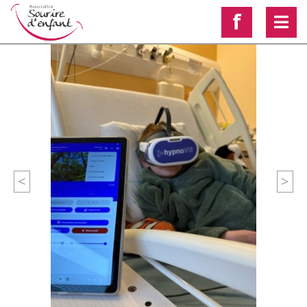
f
<
>