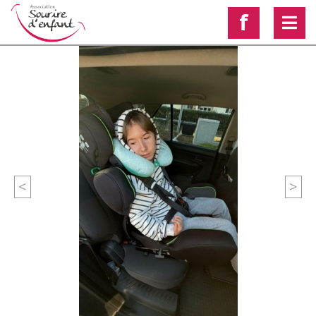
f
<
>