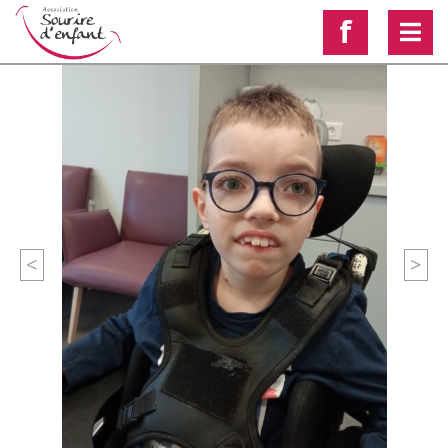
f
<
>