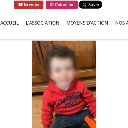
En vidéo
S'abonner
ACCUEIL
L’ASSOCIATION
MOYENS D’ACTION
NOS 
QUI SOMMES-NOUS ?
SOLUTIONS
FAMI
LA MARRAINE DE
PARTENAIRES BÉNÉVOLES
HÔPI
L’ASSOCIATION
ILS S’ENGAGENT POUR NOU
ASSO
LIVRE D’OR
DEMANDES D’AIDES