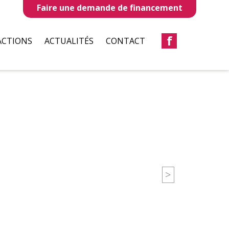
Faire une demande de financement
f
ACTIONS
ACTUALITÉS
CONTACT
LLES
REVUES DE PRESSE
TAUX
BULLETIN D’INFORMATION
S
CIATIONS
>