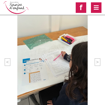
f
<
>