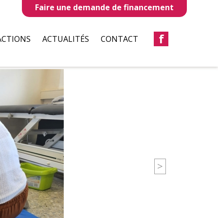
Faire une demande de financement
f
ACTIONS
ACTUALITÉS
CONTACT
LLES
REVUES DE PRESSE
TAUX
BULLETIN D’INFORMATION
S
CIATIONS
>