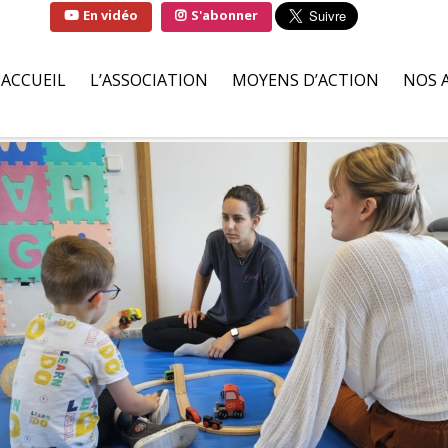
En vidéo
S'abonner
ACCUEIL
L’ASSOCIATION
MOYENS D’ACTION
NOS 
QUI SOMMES-NOUS ?
SOLUTIONS
FAMI
LA MARRAINE DE
PARTENAIRES BÉNÉVOLES
HÔPI
L’ASSOCIATION
ILS S’ENGAGENT POUR NOU
ASSO
LIVRE D’OR
DEMANDES D’AIDES