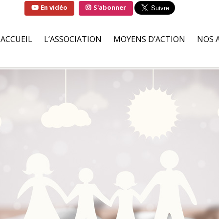
En vidéo
S'abonner
ACCUEIL
L’ASSOCIATION
MOYENS D’ACTION
NOS 
QUI SOMMES-NOUS ?
SOLUTIONS
FAMI
LA MARRAINE DE
PARTENAIRES BÉNÉVOLES
HÔPI
L’ASSOCIATION
ILS S’ENGAGENT POUR NOU
ASSO
LIVRE D’OR
DEMANDES D’AIDES