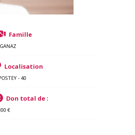
Famille
EGANAZ
Localisation
POSTEY - 40
Don total de :
800
€