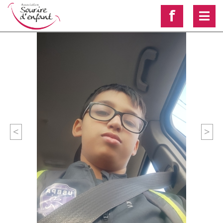
f
<
>