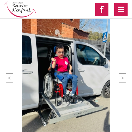
f
<
>