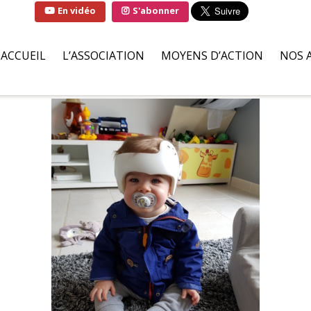
En vidéo
S'abonner
ACCUEIL
L’ASSOCIATION
MOYENS D’ACTION
NOS 
QUI SOMMES-NOUS ?
SOLUTIONS
FAMI
LA MARRAINE DE
PARTENAIRES BÉNÉVOLES
HÔPI
L’ASSOCIATION
ILS S’ENGAGENT POUR NOU
ASSO
LIVRE D’OR
DEMANDES D’AIDES