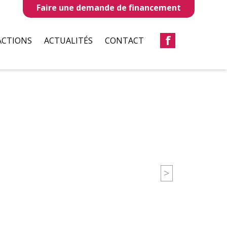
Faire une demande de financement
f
ACTIONS
ACTUALITÉS
CONTACT
LLES
REVUES DE PRESSE
TAUX
BULLETIN D’INFORMATION
S
CIATIONS
>