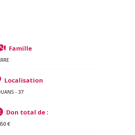
Famille
ARRE
Localisation
UANS - 37
Don total de :
450
€