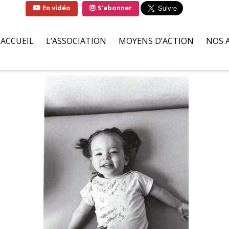
En vidéo
S'abonner
ACCUEIL
L’ASSOCIATION
MOYENS D’ACTION
NOS 
QUI SOMMES-NOUS ?
SOLUTIONS
FAMI
LA MARRAINE DE
PARTENAIRES BÉNÉVOLES
HÔPI
L’ASSOCIATION
ILS S’ENGAGENT POUR NOU
ASSO
LIVRE D’OR
DEMANDES D’AIDES