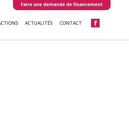
Faire une demande de financement
f
ACTIONS
ACTUALITÉS
CONTACT
LLES
REVUES DE PRESSE
TAUX
BULLETIN D’INFORMATION
S
CIATIONS