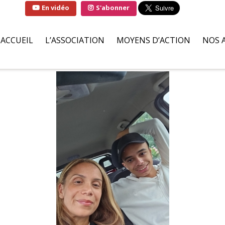
En vidéo
S'abonner
ACCUEIL
L’ASSOCIATION
MOYENS D’ACTION
NOS 
QUI SOMMES-NOUS ?
SOLUTIONS
FAMI
LA MARRAINE DE
PARTENAIRES BÉNÉVOLES
HÔPI
L’ASSOCIATION
ILS S’ENGAGENT POUR NOU
ASSO
LIVRE D’OR
DEMANDES D’AIDES