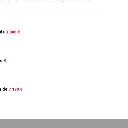
 de
3 000 €
de
€
n de
7 170 €