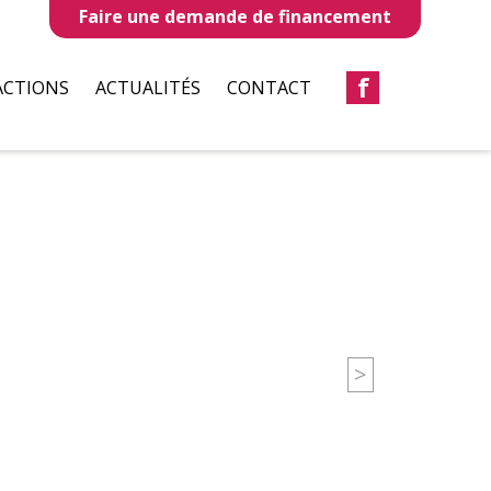
Faire une demande de financement
f
ACTIONS
ACTUALITÉS
CONTACT
LLES
REVUES DE PRESSE
TAUX
BULLETIN D’INFORMATION
S
CIATIONS
>