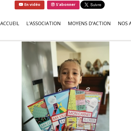
En vidéo
S'abonner
ACCUEIL
L’ASSOCIATION
MOYENS D’ACTION
NOS 
QUI SOMMES-NOUS ?
SOLUTIONS
FAMI
LA MARRAINE DE
PARTENAIRES BÉNÉVOLES
HÔPI
L’ASSOCIATION
ILS S’ENGAGENT POUR NOU
ASSO
LIVRE D’OR
DEMANDES D’AIDES