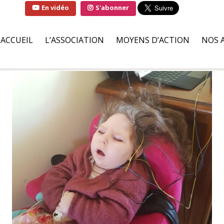
En vidéo
S'abonner
ACCUEIL
L’ASSOCIATION
MOYENS D’ACTION
NOS 
QUI SOMMES-NOUS ?
SOLUTIONS
FAMI
LA MARRAINE DE
PARTENAIRES BÉNÉVOLES
HÔPI
L’ASSOCIATION
ILS S’ENGAGENT POUR NOU
ASSO
LIVRE D’OR
DEMANDES D’AIDES