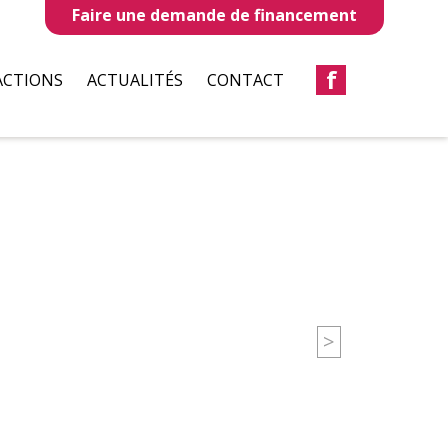
Faire une demande de financement
f
ACTIONS
ACTUALITÉS
CONTACT
LLES
REVUES DE PRESSE
TAUX
BULLETIN D’INFORMATION
S
CIATIONS
>