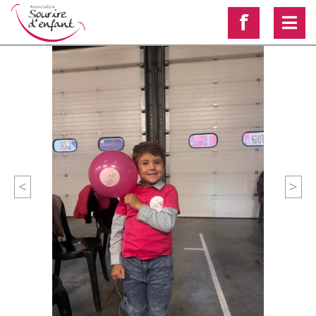
f
<
>